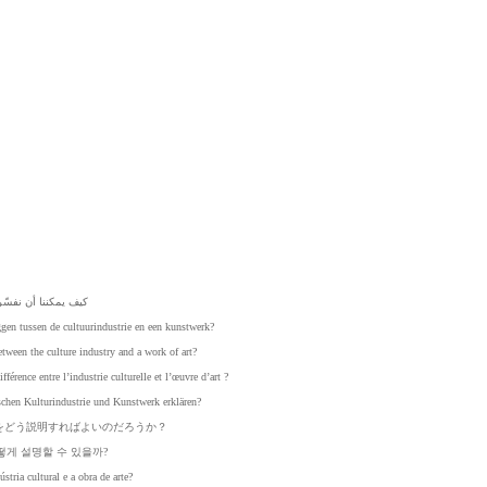
كيف
يمكننا
أن
نفسّر
ggen
tussen
de
cultuurindustrie
en
een
kunstwerk?
etween
the
culture
industry
and
a
work
of
art?
ifférence
entre
l’industrie
culturelle
et
l’œuvre
d’art
?
schen
Kulturindustrie
und
Kunstwerk
erklären?
をど
う説
明す
れば
よい
のだ
ろう
か？
떻게
설명할
수
있을까?
ústria
cultural
e
a
obra
de
arte?