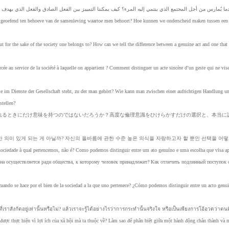
ما
يُمارس
من
أجل
المجتمع
الذي
ينتمي
إليه
المرء؟
كيف
يمكننا
التمييز
بين
الفعل
الصادق
والفعل
الذي
يهدف
tgeoefend
ten
behoeve
van
de
samenleving
waartoe
men
behoort?
Hoe
kunnen
we
onderscheid
maken
tussen
een
ut
for
the
sake
of
the
society
one
belongs
to?
How
can
we
tell
the
difference
between
a
genuine
act
and
one
that
rcée
au
service
de
la
société
à
laquelle
on
appartient
?
Comment
distinguer
un
acte
sincère
d’un
geste
qui
ne
vis
ie
im
Dienste
der
Gesellschaft
steht,
zu
der
man
gehört?
Wie
kann
man
zwischen
einer
aufrichtigen
Handlung
u
stellen?
れる
とき
にだ
け意
味を
持つ
ので
はな
いだ
ろう
か？
高度
な倫
理意
識を
ひけ
らか
すだ
けの
選択
と、
本当
に
만
의미
있게
되는
게
아닐까?
자신의
올바름에
관한
수준
높은
의식을
자랑하고자
할
뿐인
선택을
어떻
sociedade
à
qual
pertencemos,
não
é?
Como
podemos
distinguir
entre
um
ato
genuíno
e
uma
escolha
que
visa
a
на
осуществляется
ради
общества,
к
которому
человек
принадлежит?
Как
отличить
подлинный
поступок
cuando
se
hace
por
el
bien
de
la
sociedad
a
la
que
uno
pertenece?
¿Cómo
podemos
distinguir
entre
un
acto
genu
ี่เรา
สังกัดอ
ยู่เท่านั้
นหรือไ
ม่? แล้
วเราจ
ะรู้ได้อ
ย่างไร
ว่าการ
กระทำนั้
นจริงใ
จ หรือ
เป็นเพี
ยงการ
โอ้อวด
ว่าตนม
được
thực
hiện
vì
lợi
ích
của
xã
hội
mà
ta
thuộc
về?
Làm
sao
để
phân
biệt
giữa
một
hành
động
chân
thành
và