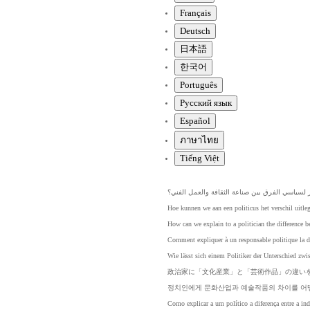
Français
Deutsch
日本語
한국어
Português
Pусский язык
Español
ภาษาไทย
Tiếng Việt
لسياسي
الفرق
بين
صناعة
الثقافة
والعمل
الفني؟
Hoe
kunnen
we
aan
een
politicus
het
verschil
uitle
How
can
we
explain
to
a
politician
the
difference
b
Comment
expliquer
à
un
responsable
politique
la
d
Wie
lässt
sich
einem
Politiker
der
Unterschied
zwi
政治
家に
「文
化産
業」
と「
芸術
作品
」の
違い
정치인에게
문화산업과
예술작품의
차이를
어
Como
explicar
a
um
político
a
diferença
entre
a
ind