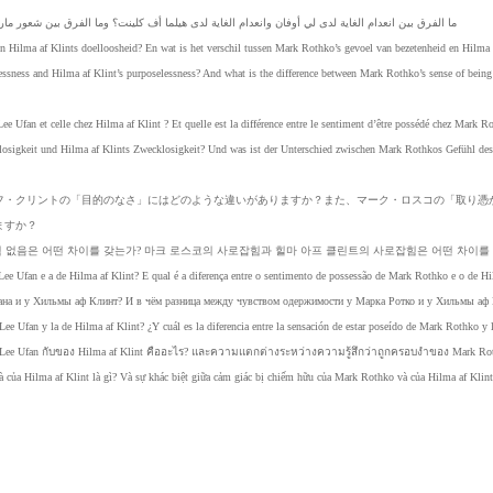
ما
الفرق
بين
انعدام
الغاية
لدى
لي
أوفان
وانعدام
الغاية
لدى
هيلما
أف
كلينت؟
وما
الفرق
بين
شعور
مار
en
Hilma
af
Klints
doelloosheid?
En
wat
is
het
verschil
tussen
Mark
Rothko’s
gevoel
van
bezetenheid
en
Hilma
essness
and
Hilma
af
Klint’s
purposelessness?
And
what
is
the
difference
between
Mark
Rothko’s
sense
of
being
Lee
Ufan
et
celle
chez
Hilma
af
Klint
?
Et
quelle
est
la
différence
entre
le
sentiment
d’être
possédé
chez
Mark
Ro
osigkeit
und
Hilma
af
Klints
Zwecklosigkeit?
Und
was
ist
der
Unterschied
zwischen
Mark
Rothkos
Gefühl
des
フ・
クリ
ント
の「
目的
のな
さ」
には
どの
よう
な違
いが
あり
ます
か？
また
、マ
ーク
・ロ
スコ
の「
取り
憑
ます
か？
적
없음은
어떤
차이를
갖는가?
마크
로스코의
사로잡힘과
힐마
아프
클린트의
사로잡힘은
어떤
차이를
Lee
Ufan
e
a
de
Hilma
af
Klint?
E
qual
é
a
diferença
entre
o
sentimento
de
possessão
de
Mark
Rothko
e
o
de
Hi
ана
и
у
Хильмы
аф
Клинт?
И
в
чём
разница
между
чувством
одержимости
у
Марка
Ротко
и
у
Хильмы
аф
Lee
Ufan
y
la
de
Hilma
af
Klint?
¿Y
cuál
es
la
diferencia
entre
la
sensación
de
estar
poseído
de
Mark
Rothko
y
L
ee Uf
an กับ
ของ H
ilma
af Kl
int คื
ออะไร
? และ
ความแ
ตกต่าง
ระหว่า
งความ
รู้สึกว่า
ถูกครอ
บงำของ
Mark
Ro
à
của
Hilma
af
Klint
là
gì?
Và
sự
khác
biệt
giữa
cảm
giác
bị
chiếm
hữu
của
Mark
Rothko
và
của
Hilma
af
Klint