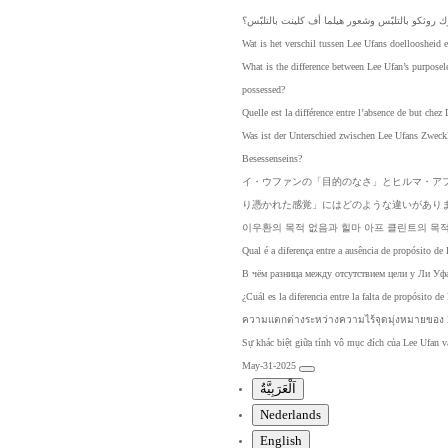
ك
روثكو
بالتلبّس
وشعور
هيلما
أف
كلينت
بالتلبّس؟
Wat
is
het
verschil
tussen
Lee
Ufans
doelloosheid
What
is
the
difference
between
Lee
Ufan’s
purposel
possessed?
Quelle
est
la
différence
entre
l’absence
de
but
chez
Was
ist
der
Unterschied
zwischen
Lee
Ufans
Zweckl
Besessenseins?
イ・
ウフ
ァン
の「
目的
のな
さ」
とヒ
ルマ
・ア
り憑
かれ
た感
覚」
には
どの
よう
な違
いが
あり
이우환의
목적
없음과
힐마
아프
클린트의
목
Qual
é
a
diferença
entre
a
ausência
de
propósito
de
В
чём
разница
между
отсутствием
цели
у
Ли
Уф
¿Cuál
es
la
diferencia
entre
la
falta
de
propósito
de
ความแ
ตกต่าง
ระหว่า
งความ
ไร้จุดมุ่
งหมาย
ของ 
Sự
khác
biệt
giữa
tính
vô
mục
đích
của
Lee
Ufan
v
May-31-2025
اَلْعَرَبِيَّةُ
Nederlands
English