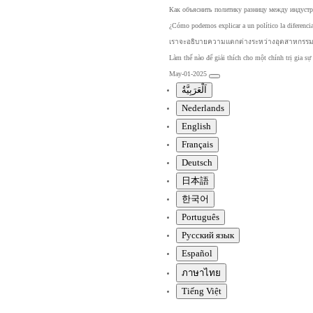
Как
объяснить
политику
разницу
между
индустр
¿Cómo
podemos
explicar
a
un
político
la
diferenci
เราจะ
อธิบาย
ความแ
ตกต่าง
ระหว่า
งอุตสา
หกรร
Làm
thế
nào
để
giải
thích
cho
một
chính
trị
gia
sự
May-01-2025
اَلْعَرَبِيَّةُ
Nederlands
English
Français
Deutsch
日本語
한국어
Português
Pусский язык
Español
ภาษาไทย
Tiếng Việt