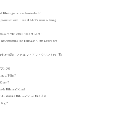
af
Klints
gevoel
van
bezetenheid?
possessed
and
Hilma
af
Klint’s
sense
of
being
thko
et
celui
chez
Hilma
af
Klint
?
Besessenseins
und
Hilma
af
Klints
Gefühl
des
か
れた
感覚
」と
ヒル
マ・
アフ
・ク
リン
トの
「取
갖는가?
lma
af
Klint?
Клинт?
la
de
Hilma
af
Klint?
th
ko กับ
ของ H
ilma
af Kl
int คื
ออะไร
?
là
gì?