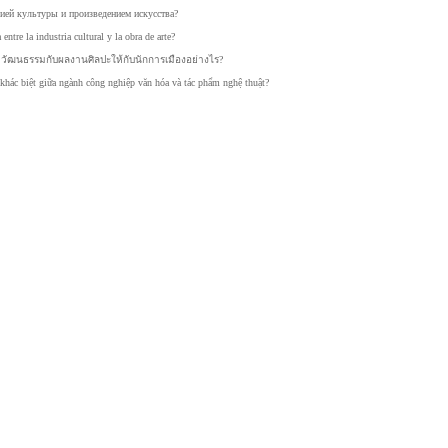
ией
культуры
и
произведением
искусства?
a
entre
la
industria
cultural
y
la
obra
de
arte?
ม
วัฒนธร
รมกับผ
ลงานศิ
ลปะให้
กับนักก
ารเมือ
งอย่าง
ไร?
khác
biệt
giữa
ngành
công
nghiệp
văn
hóa
và
tác
phẩm
nghệ
thuật?