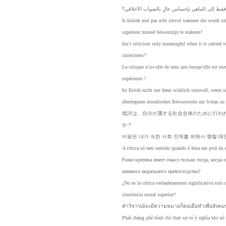
فقط
إلى
التباهي
بإحساس
عالٍ
بالصواب
الأخلاقي؟
Is
kritiek
niet
pas
echt
zinvol
wanneer
die
wordt
ui
superieur
moreel
bewustzijn
te
etaleren?
Isn’t
criticism
only
meaningful
when
it
is
carried
o
correctness?
La
critique
n’a-t-elle
de
sens
que
lorsqu’elle
est
exe
supérieure
?
Ist
Kritik
nicht
nur
dann
wirklich
sinnvoll,
wenn
s
überlegenes
moralisches
Bewusstsein
zur
Schau
zu
批評
は、
自分
が属
する
社会
全体
のた
めに
行わ
か
？
비평은
내가
속한
사회
전체를
위해서
행할
때
A
crítica
só
tem
sentido
quando
é
feita
em
prol
da
Разве
критика
имеет
смысл
только
тогда,
когда
о
мнимого
морального
превосходства?
¿No
es
la
crítica
verdaderamente
significativa
solo
conciencia
moral
superior?
คำวิจาร
ณ์จะมีค
วามหม
ายก็ต่อ
เมื่อทำเ
พื่อสังค
มท
Phải
chăng
phê
bình
chỉ
thực
sự
có
ý
nghĩa
khi
nó