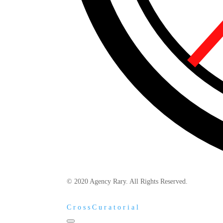
© 2020 Agency Rary. All Rights Reserved.
C
r
o
s
s
C
u
r
a
t
o
r
i
a
l