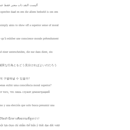
أليست
النقد
ذات
معنى
فقط
عند
oprechte
daad
en
een
die
alleen
bedoeld
is
om
een
simply
aims
to
show
off
a
superior
sense
of
moral
e
qu’à
exhiber
une
conscience
morale
prétendument
nd
einer
unterscheiden,
die
nur
dazu
dient,
ein
誠
実な
行為
とを
どう
見分
けれ
ばよ
いの
だろ
う
게
구별해낼
수
있을까?
penas
exibir
uma
consciência
moral
superior?
от
того,
что
лишь
служит
демонстрацией
ino
y
una
elección
que
solo
busca
presumir
una
ี
จิตสำนึก
ทางศีล
ธรรมที่
สูงกว่า
?
một
lựa
chọn
chỉ
nhằm
thể
hiện
ý
thức
đạo
đức
vượt