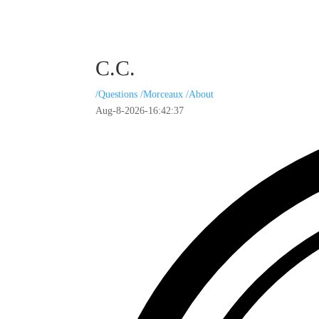
C.C.
/Questions
/Morceaux
/About
Aug-8-2026
-
16:42:38